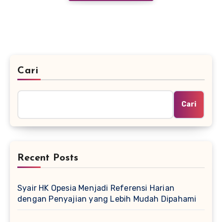
Cari
Cari
Recent Posts
Syair HK Opesia Menjadi Referensi Harian
dengan Penyajian yang Lebih Mudah Dipahami