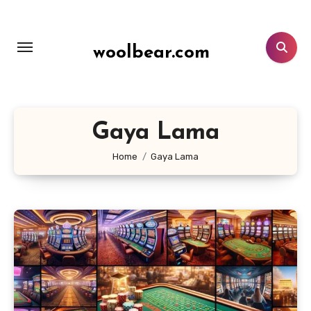
Lewati
ke
konten
woolbear.com
Gaya Lama
Home
Gaya Lama