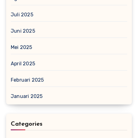
Juli 2025
Juni 2025
Mei 2025
April 2025
Februari 2025
Januari 2025
Categories