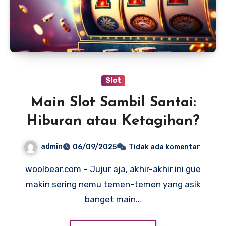
Slot
Main Slot Sambil Santai:
Hiburan atau Ketagihan?
admin
06/09/2025
Tidak ada komentar
woolbear.com – Jujur aja, akhir-akhir ini gue
makin sering nemu temen-temen yang asik
banget main…