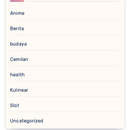
Anime
Berita
budaya
Cemilan
health
Kulinear
Slot
Uncategorized