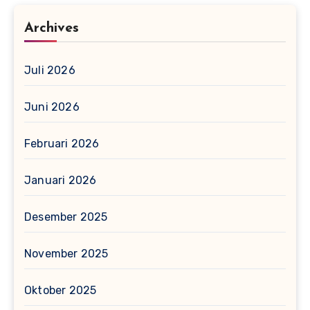
Archives
Juli 2026
Juni 2026
Februari 2026
Januari 2026
Desember 2025
November 2025
Oktober 2025