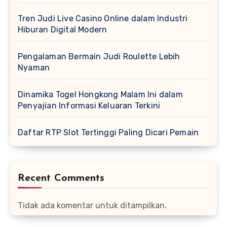
Tren Judi Live Casino Online dalam Industri
Hiburan Digital Modern
Pengalaman Bermain Judi Roulette Lebih
Nyaman
Dinamika Togel Hongkong Malam Ini dalam
Penyajian Informasi Keluaran Terkini
Daftar RTP Slot Tertinggi Paling Dicari Pemain
Recent Comments
Tidak ada komentar untuk ditampilkan.