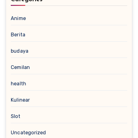
Anime
Berita
budaya
Cemilan
health
Kulinear
Slot
Uncategorized