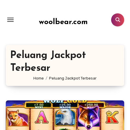
Lewati
ke
konten
woolbear.com
Peluang Jackpot
Terbesar
Home
Peluang Jackpot Terbesar