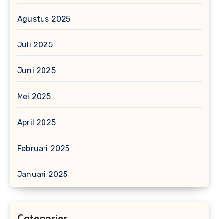
Agustus 2025
Juli 2025
Juni 2025
Mei 2025
April 2025
Februari 2025
Januari 2025
Categories