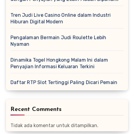
Tren Judi Live Casino Online dalam Industri
Hiburan Digital Modern
Pengalaman Bermain Judi Roulette Lebih
Nyaman
Dinamika Togel Hongkong Malam Ini dalam
Penyajian Informasi Keluaran Terkini
Daftar RTP Slot Tertinggi Paling Dicari Pemain
Recent Comments
Tidak ada komentar untuk ditampilkan.