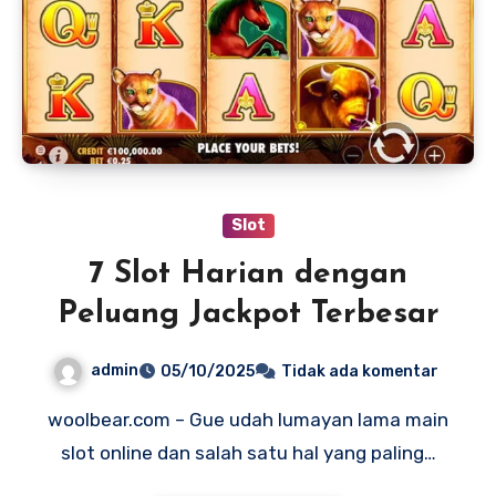
Slot
7 Slot Harian dengan
Peluang Jackpot Terbesar
admin
05/10/2025
Tidak ada komentar
woolbear.com – Gue udah lumayan lama main
slot online dan salah satu hal yang paling…