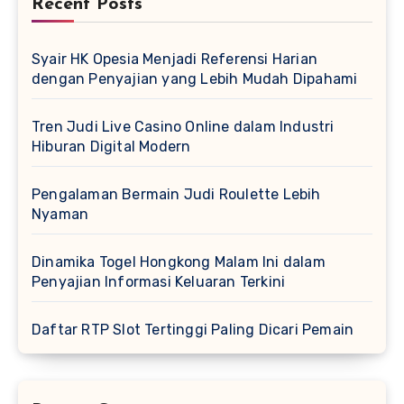
Recent Posts
Syair HK Opesia Menjadi Referensi Harian
dengan Penyajian yang Lebih Mudah Dipahami
Tren Judi Live Casino Online dalam Industri
Hiburan Digital Modern
Pengalaman Bermain Judi Roulette Lebih
Nyaman
Dinamika Togel Hongkong Malam Ini dalam
Penyajian Informasi Keluaran Terkini
Daftar RTP Slot Tertinggi Paling Dicari Pemain