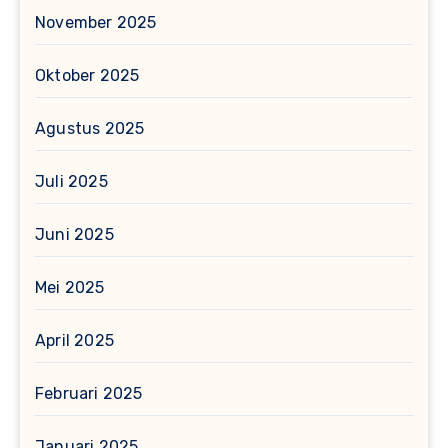
November 2025
Oktober 2025
Agustus 2025
Juli 2025
Juni 2025
Mei 2025
April 2025
Februari 2025
Januari 2025