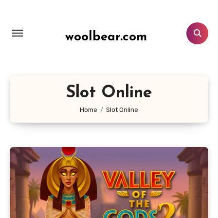
Lewati
ke
konten
woolbear.com
Slot Online
Home
Slot Online