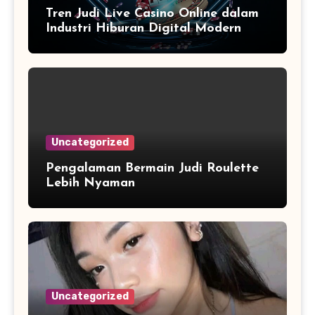
Tren Judi Live Casino Online dalam
Industri Hiburan Digital Modern
Uncategorized
Pengalaman Bermain Judi Roulette
Lebih Nyaman
Uncategorized