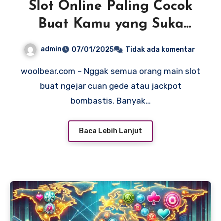
Slot Online Paling Cocok
Buat Kamu yang Suka
Santai
admin
07/01/2025
Tidak ada komentar
woolbear.com – Nggak semua orang main slot
buat ngejar cuan gede atau jackpot
bombastis. Banyak…
Baca Lebih Lanjut