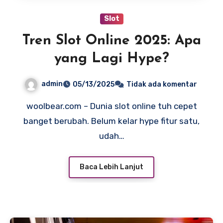
Slot
Tren Slot Online 2025: Apa
yang Lagi Hype?
admin
05/13/2025
Tidak ada komentar
woolbear.com – Dunia slot online tuh cepet
banget berubah. Belum kelar hype fitur satu,
udah…
Baca Lebih Lanjut