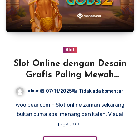
Slot
Slot Online dengan Desain
Grafis Paling Mewah
Tahun Ini
admin
07/11/2025
Tidak ada komentar
woolbear.com – Slot online zaman sekarang
bukan cuma soal menang dan kalah. Visual
juga jadi…