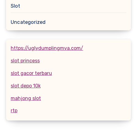
Slot
Uncategorized
https://uglydumplingmva.com/
slot princess
slot gacor terbaru
slot depo 10k
mahjong slot
rtp