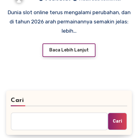
Dunia slot online terus mengalami perubahan, dan
di tahun 2026 arah permainannya semakin jelas:
lebih…
Baca Lebih Lanjut
Cari
Cari