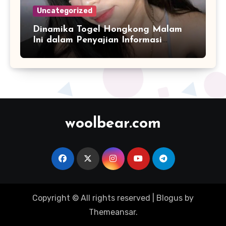
Uncategorized
Dinamika Togel Hongkong Malam
Ini dalam Penyajian Informasi
Keluaran Terkini
woolbear.com
Copyright © All rights reserved
|
Blogus
by
Themeansar
.