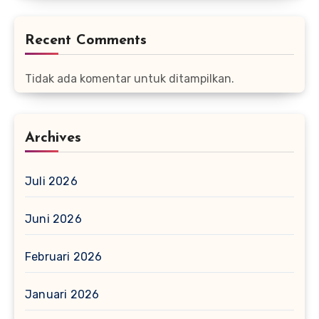
Recent Comments
Tidak ada komentar untuk ditampilkan.
Archives
Juli 2026
Juni 2026
Februari 2026
Januari 2026