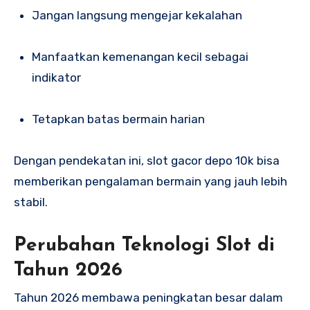
Jangan langsung mengejar kekalahan
Manfaatkan kemenangan kecil sebagai
indikator
Tetapkan batas bermain harian
Dengan pendekatan ini, slot gacor depo 10k bisa
memberikan pengalaman bermain yang jauh lebih
stabil.
Perubahan Teknologi Slot di
Tahun 2026
Tahun 2026 membawa peningkatan besar dalam