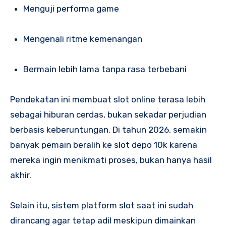
Menguji performa game
Mengenali ritme kemenangan
Bermain lebih lama tanpa rasa terbebani
Pendekatan ini membuat slot online terasa lebih
sebagai hiburan cerdas, bukan sekadar perjudian
berbasis keberuntungan. Di tahun 2026, semakin
banyak pemain beralih ke slot depo 10k karena
mereka ingin menikmati proses, bukan hanya hasil
akhir.
Selain itu, sistem platform slot saat ini sudah
dirancang agar tetap adil meskipun dimainkan