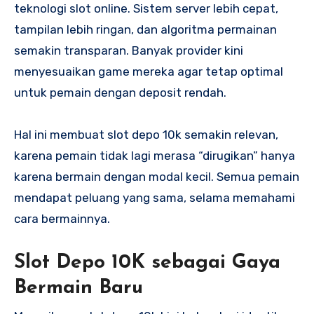
teknologi slot online. Sistem server lebih cepat,
tampilan lebih ringan, dan algoritma permainan
semakin transparan. Banyak provider kini
menyesuaikan game mereka agar tetap optimal
untuk pemain dengan deposit rendah.
Hal ini membuat slot depo 10k semakin relevan,
karena pemain tidak lagi merasa “dirugikan” hanya
karena bermain dengan modal kecil. Semua pemain
mendapat peluang yang sama, selama memahami
cara bermainnya.
Slot Depo 10K sebagai Gaya
Bermain Baru