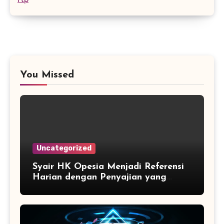
You Missed
Uncategorized
Syair HK Opesia Menjadi Referensi
Harian dengan Penyajian yang
Lebih Mudah Dipahami