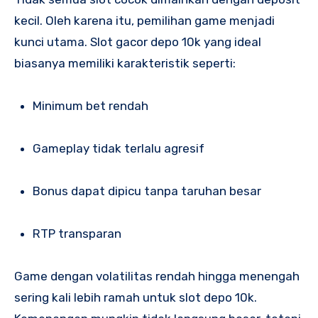
kecil. Oleh karena itu, pemilihan game menjadi
kunci utama. Slot gacor depo 10k yang ideal
biasanya memiliki karakteristik seperti:
Minimum bet rendah
Gameplay tidak terlalu agresif
Bonus dapat dipicu tanpa taruhan besar
RTP transparan
Game dengan volatilitas rendah hingga menengah
sering kali lebih ramah untuk slot depo 10k.