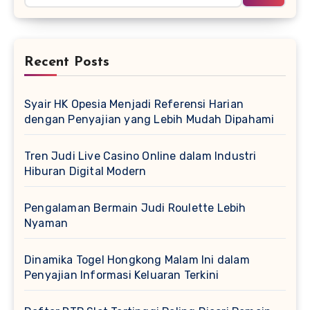
Recent Posts
Syair HK Opesia Menjadi Referensi Harian
dengan Penyajian yang Lebih Mudah Dipahami
Tren Judi Live Casino Online dalam Industri
Hiburan Digital Modern
Pengalaman Bermain Judi Roulette Lebih
Nyaman
Dinamika Togel Hongkong Malam Ini dalam
Penyajian Informasi Keluaran Terkini