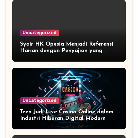
Uncategorized
Syair HK Opesia Menjadi Referensi
Harian dengan Penyajian yang
Lebih Mudah Dipahami
Uncategorized
Tren Judi Live Casino Online dalam
Industri Hiburan Digital Modern