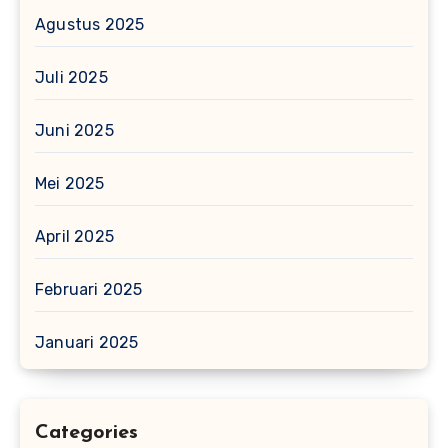
Agustus 2025
Juli 2025
Juni 2025
Mei 2025
April 2025
Februari 2025
Januari 2025
Categories