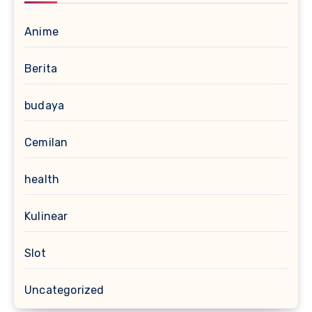
Anime
Berita
budaya
Cemilan
health
Kulinear
Slot
Uncategorized