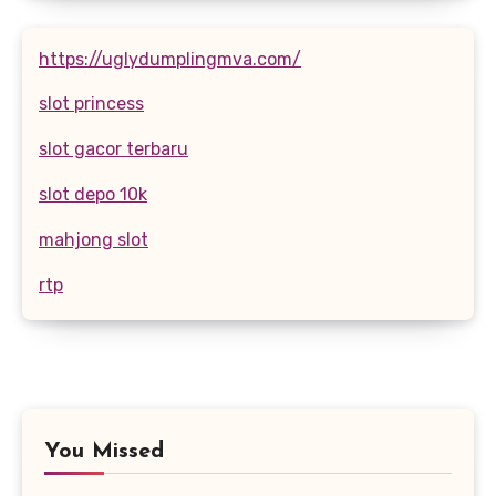
https://uglydumplingmva.com/
slot princess
slot gacor terbaru
slot depo 10k
mahjong slot
rtp
You Missed