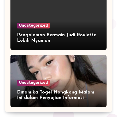
Uncategorized
Pengalaman Bermain Judi Roulette
Lebih Nyaman
Uncategorized
Dinamika Togel Hongkong Malam
Ini dalam Penyajian Informasi
Keluaran Terkini