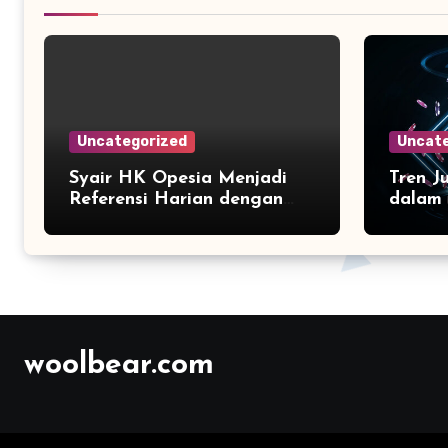
Uncategorized
Uncate
Syair HK Opesia Menjadi
Tren J
Referensi Harian dengan
dalam 
Penyajian yang Lebih
Digita
Mudah Dipahami
woolbear.com