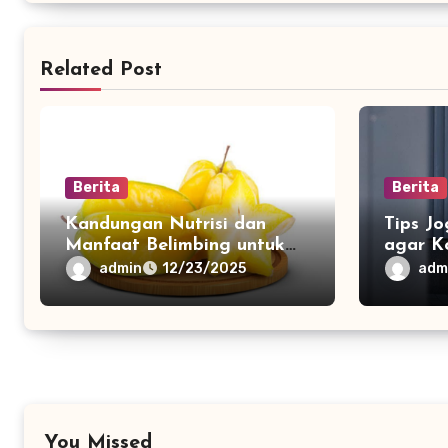
Related Post
Berita
Berita
Kandungan Nutrisi dan
Tips Jo
Manfaat Belimbing untuk
agar K
Kesehatan
Menye
admin
adm
12/23/2025
You Missed