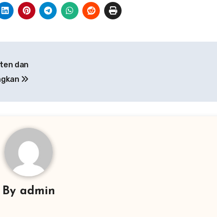
sten dan
ngkan
By
admin