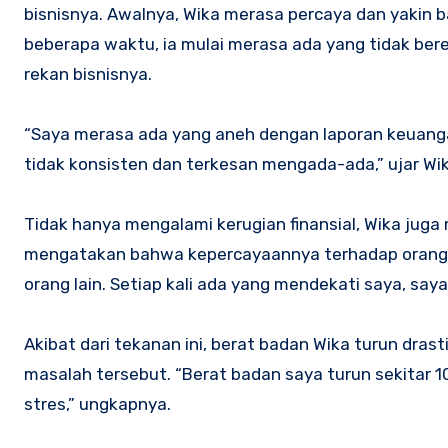
bisnisnya. Awalnya, Wika merasa percaya dan yakin 
beberapa waktu, ia mulai merasa ada yang tidak bere
rekan bisnisnya.
“Saya merasa ada yang aneh dengan laporan keuangan
tidak konsisten dan terkesan mengada-ada,” ujar Wi
Tidak hanya mengalami kerugian finansial, Wika jug
mengatakan bahwa kepercayaannya terhadap orang-ora
orang lain. Setiap kali ada yang mendekati saya, say
Akibat dari tekanan ini, berat badan Wika turun dras
masalah tersebut. “Berat badan saya turun sekitar 1
stres,” ungkapnya.