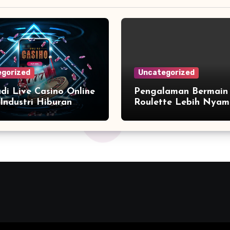
gorized
Uncategorized
udi Live Casino Online
Pengalaman Bermain 
Industri Hiburan
Roulette Lebih Nya
l Modern