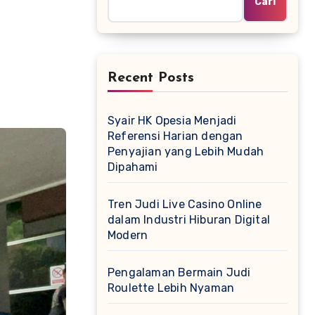
Cari
Recent Posts
Syair HK Opesia Menjadi
Referensi Harian dengan
Penyajian yang Lebih Mudah
Dipahami
Tren Judi Live Casino Online
dalam Industri Hiburan Digital
Modern
Pengalaman Bermain Judi
Roulette Lebih Nyaman