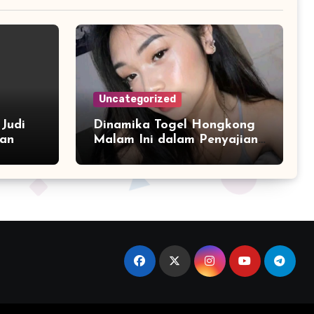
Uncategorized
Judi
Dinamika Togel Hongkong
man
Malam Ini dalam Penyajian
Informasi Keluaran Terkini