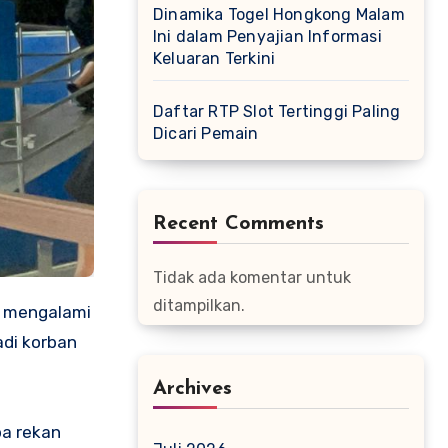
Dinamika Togel Hongkong Malam
Ini dalam Penyajian Informasi
Keluaran Terkini
Daftar RTP Slot Tertinggi Paling
Dicari Pemain
Recent Comments
Tidak ada komentar untuk
ditampilkan.
ya mengalami
adi korban
Archives
pa rekan