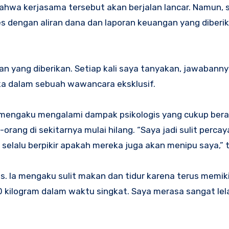
bahwa kerjasama tersebut akan berjalan lancar. Namun, 
s dengan aliran dana dan laporan keuangan yang diberik
 yang diberikan. Setiap kali saya tanyakan, jawabanny
ka dalam sebuah wawancara eksklusif.
a mengaku mengalami dampak psikologis yang cukup berat
ng di sekitarnya mulai hilang. “Saya jadi sulit perca
a selalu berpikir apakah mereka juga akan menipu saya,”
tis. Ia mengaku sulit makan dan tidur karena terus memik
0 kilogram dalam waktu singkat. Saya merasa sangat lel