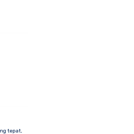
ng tepat,