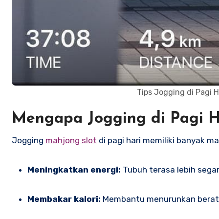
Tips Jogging di Pagi 
Mengapa Jogging di Pagi H
Jogging
mahjong slot
di pagi hari memiliki banyak ma
Meningkatkan energi:
Tubuh terasa lebih segar
Membakar kalori:
Membantu menurunkan berat 