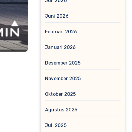
Juli 2026
Juni 2026
Februari 2026
Januari 2026
Desember 2025
November 2025
Oktober 2025
Agustus 2025
Juli 2025